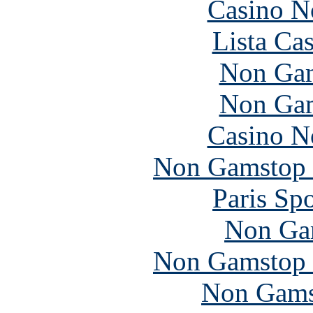
Casino N
Lista Ca
Non Gam
Non Gam
Casino N
Non Gamstop S
Paris Sp
Non Ga
Non Gamstop S
Non Gams