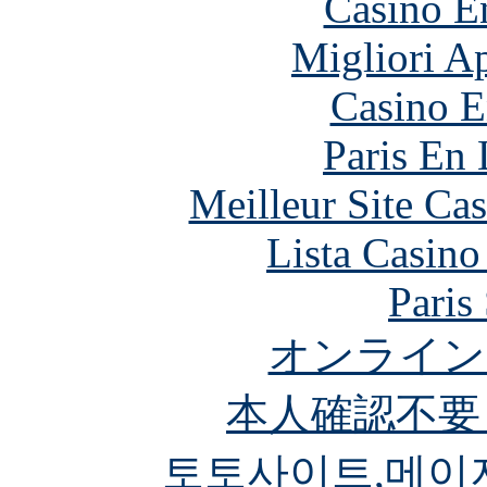
Casino E
Migliori A
Casino E
Paris En
Meilleur Site Ca
Lista Casin
Paris
オンライン
本人確認不要
토토사이트,메이