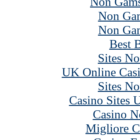
Non Gams
Non Gam
Non Gam
Best B
Sites N
UK Online Cas
Sites N
Casino Sites
Casino N
Migliore 