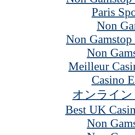
Paris Sp
Non Ga
Non Gamstop S
Non Gams
Meilleur Casi
Casino E
オンライン
Best UK Casi
Non Gams