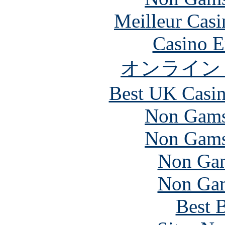
Meilleur Casi
Casino E
オンライン
Best UK Casi
Non Gams
Non Gams
Non Gam
Non Gam
Best B