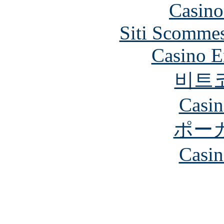
Casin
Siti Scommes
Casino E
비트
Casin
ポー
Casin