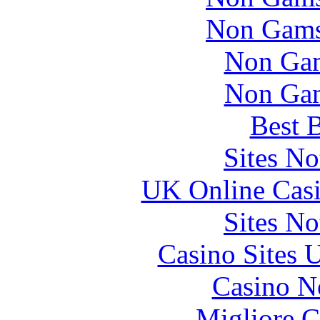
Non Gams
Non Gam
Non Gam
Best B
Sites N
UK Online Cas
Sites N
Casino Sites
Casino N
Migliore 